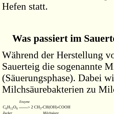
Hefen statt.
Was passiert im Sauer
Während der Herstellung vo
Sauerteig die sogenannte M
(Säuerungsphase). Dabei w
Milchsäurebakterien zu Mil
Enzyme
C
H
O
2 CH
-CH(OH)-COOH
------->
6
12
6
3
Zucker
Milchsäure