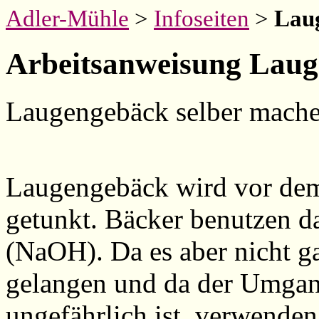
Adler-Mühle
>
Infoseiten
>
Lau
Arbeitsanweisung Lau
Laugengebäck selber mac
Laugengebäck wird vor dem
getunkt. Bäcker benutzen d
(NaOH). Da es aber nicht ga
gelangen und da der Umgan
ungefährlich ist, verwende