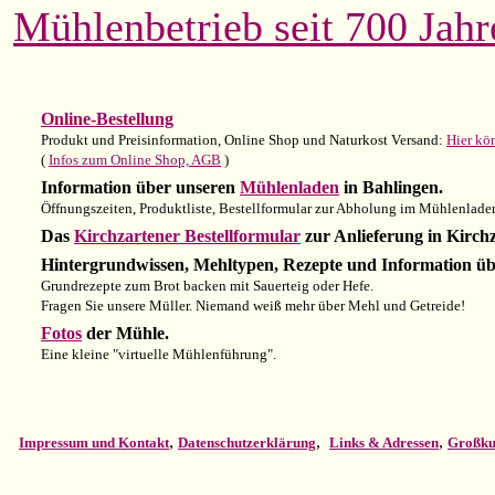
Mühlenbetrieb seit 700 Jahr
Online-Bestellung
Produkt und Preisinformation, Online Shop und Naturkost Versand:
Hier kö
(
Infos zum Online Shop, AGB
)
Information über unseren
Mühlenladen
in Bahlingen.
Öffnungszeiten, Produktliste, Bestellformular zur Abholung im Mühlenladen
Das
Kirchzartener Bestellformular
zur Anlieferung in Kirc
Hintergrundwissen, Mehltypen, Rezepte und Information ü
Grundrezepte zum Brot backen mit Sauerteig oder Hefe.
Fragen Sie unsere Müller. Niemand weiß mehr über Mehl und Getreide!
Fotos
der Mühle.
Eine kleine "virtuelle Mühlenführung".
,
,
,
Impressum und Kontakt
Datenschutzerklärung
Links & Adressen
Großku